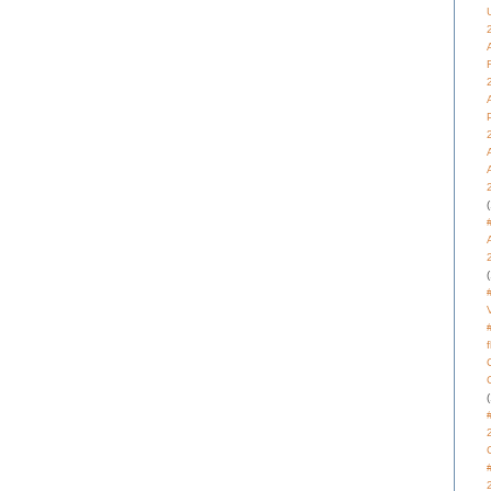
(
(
(