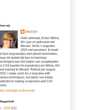
Over mij
Zw@@n
Hallo allemaal, Ik ben Wilma,
60+ jaar en getrouwd met
Wessel. Sinds 1 augustus
2025 met pensioen. Ik maak
al heel lang kaartjes met allerlei technieken,
maar de laatste tijd ben ik helemaal
verslingerd aan het maken van scrapkaarten
en CAS kaarten.Hi everybody,I am Wilma, 60+
and married to Wessel. Retired per august
2025. I make cards for a long time with
various techniques, but lately I am totally
addicted to making scrapcards and CAS
cards.
Mijn volledige profiel tonen
Blogarchief
►
2026
(11)