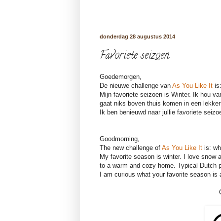
donderdag 28 augustus 2014
Favoriete seizoen
Goedemorgen,
De nieuwe challenge van
As You Like It
is
Mijn favoriete seizoen is Winter. Ik hou v
gaat niks boven thuis komen in een lekk
Ik ben benieuwd naar jullie favoriete sei
Goodmorning,
The new challenge of
As You Like It
is: w
My favorite season is winter. I love snow 
to a warm and cozy home. Typical Dutch
I am curious what your favorite season is 