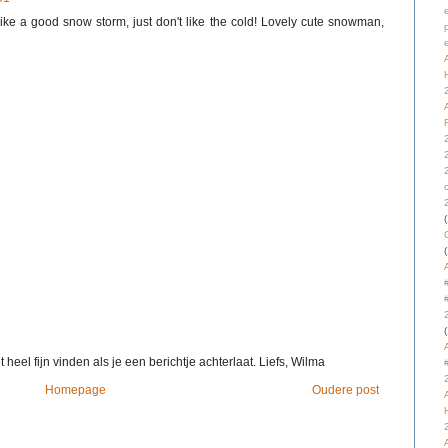
like a good snow storm, just don't like the cold! Lovely cute snowman,
(
(
(
 heel fijn vinden als je een berichtje achterlaat. Liefs, Wilma
Homepage
Oudere post