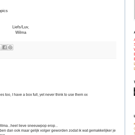
opics
Liefs/Luv,
Wilma
 too, I have a box full, yet never think to use them xx
ilma...heel lieve sneeuwpop erop...
 ben dan ook maar gelijk volger geworden zodat ik wat gemakkelijker je