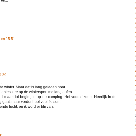
en...
 om 15:51
9:39
.
e winter. Maar dat is lang geleden hoor.
nieblessure op de wintersport metlanglaufen.
nd maart tot begin juli op de camping. Het voorseizoen. Heerlijk in de
g gaat, maar verder heel veel fietsen.
nde lucht, en ik word er blij van.
(
(
01