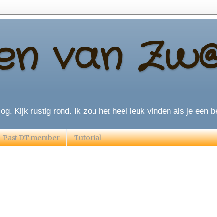
en van Zw
og. Kijk rustig rond. Ik zou het heel leuk vinden als je een be
Past DT member
Tutorial