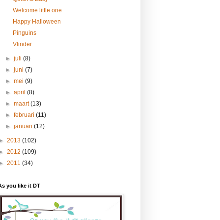
Welcome little one
Happy Halloween
Pinguins
Vlinder
►
juli
(8)
►
juni
(7)
►
mei
(9)
►
april
(8)
►
maart
(13)
►
februari
(11)
►
januari
(12)
►
2013
(102)
►
2012
(109)
►
2011
(34)
As you like it DT