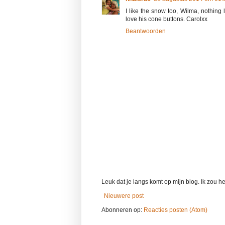
I like the snow too, Wilma, nothing 
love his cone buttons. Carolxx
Beantwoorden
Leuk dat je langs komt op mijn blog. Ik zou het
Nieuwere post
Abonneren op:
Reacties posten (Atom)