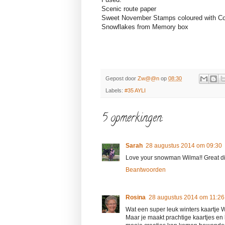
Scenic route paper
Sweet November Stamps coloured with C
Snowflakes from Memory box
Gepost door
Zw@@n
op
08:30
Labels:
#35 AYLI
5 opmerkingen:
Sarah
28 augustus 2014 om 09:30
Love your snowman Wilma!! Great dies
Beantwoorden
Rosina
28 augustus 2014 om 11:26
Wat een super leuk winters kaartje W
Maar je maakt prachtige kaartjes en