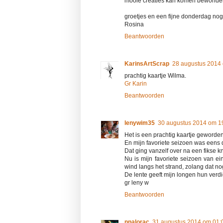
mooie creaties kan komen bewonder
groetjes en een fijne donderdag nog
Rosina
Beantwoorden
KarinsArtScrap
28 augustus 2014
prachtig kaartje Wilma.
Gr Karin
Beantwoorden
lenywim35
30 augustus 2014 om 1
Het is een prachtig kaartje geworden
En mijn favoriete seizoen was eens d
Dat ging vanzelf over na een fikse k
Nu is mijn favoriete seizoen van ei
wind langs het strand, zolang dat no
De lente geeft mijn longen hun verdie
gr leny w
Beantwoorden
nnalorac
31 augustus 2014 om 01: