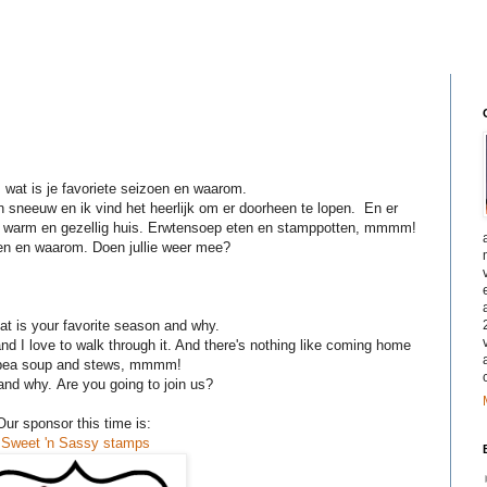
: wat is je favoriete seizoen en waarom.
an sneeuw en ik vind het heerlijk om er doorheen te lopen. En er
er warm en gezellig huis. Erwtensoep eten en stamppotten, mmmm!
zoen en waarom. Doen jullie weer mee?
hat is your favorite season and why.
and I love to walk through it. And there's nothing like coming home
 pea soup and stews, mmmm!
and why. Are you going to join us?
Our sponsor this time is:
Sweet 'n Sassy stamps