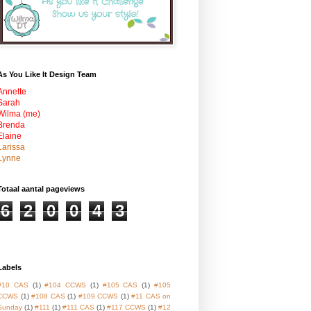
As You Like It Design Team
Annette
Sarah
Wilma (me)
Brenda
Elaine
Larissa
Lynne
Totaal aantal pageviews
6
2
0
0
4
3
Labels
#10 CAS
(1)
#104 CCWS
(1)
#105 CAS
(1)
#105
CCWS
(1)
#108 CAS
(1)
#109 CCWS
(1)
#11 CAS on
Sunday
(1)
#111
(1)
#111 CAS
(1)
#117 CCWS
(1)
#12