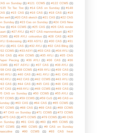
CAS on Sunday
(1)
#121 CCWS
(1)
#122 CCWS
(1)
#135 Tic Tac Toe
(1)
#14 CAS on Sunday
(1)
#148
CAS
(1)
#15 CAS
(1)
#16 CAS
(1)
#18 CAS
(1)
#19
Get well
(1)
#20 CAS sketch
(1)
#21 CAS
(1)
#22 CAS
on Sunday
(1)
#23 Cas on Sunday
(1)
#24 CAS New
Year
(1)
#24 CCWS
(1)
#25 CAS
(1)
#26 CAS ronde
kaart
(1)
#27 AYLI
(1)
#27 CAS mannenkaart
(1)
#27
CCWS
(1)
#28 AYLI colourduo
(1)
#28 CAS
(1)
#29
AYLI Embossing
(1)
#30 ASYLI
(1)
#30 CAS
(1)
#31
AYLI
(1)
#31 CAS
(1)
#32 AYLI
(1)
#32 CAS Bling
(1)
#32 CCWS
(1)
#33 ASYI
(1)
#33 CAS
(1)
#34 AYLI
(1)
#34 CAS
(1)
#34 CCWS
(1)
#35 AYLI
(1)
#35 CAS
Paper Piecing
(1)
#36 AYLI
(1)
#36 CAS
(1)
#36
CCWS
(1)
#37 ASYLI
(1)
#37 CAS
(1)
#38 AYLI
(1)
#38 CAS
(1)
#38 CCWS
(1)
#39 AYLI
(1)
#39 CAS
(1)
#40 AYLI
(1)
#40 CAS
(1)
#41 AYLI
(1)
#41 CAS
(1)
#42 AYLI
(1)
#42 CAS
(1)
#42 CCWS
(1)
#43 AYLI
(1)
#43 CAS
(1)
#44 CAS
(1)
#45 CAS
(1)
#46 CAS
(1)
#47 CAS
(1)
#48 AYLI
(1)
#48 CCWS
(1)
#49 CAS
(1)
#5 CAS on Sunday
(1)
#50 CCWS
(1)
#55 AYLI
(1)
#57 CCWS
(1)
#59 CCWS
(1)
#59 CoS
(1)
#6 CAS on
Sunday
(1)
#63 CAS
(1)
#64 CAS
(1)
#65 CCWS
(1)
#67 CCWS
(1)
#68 CAS
(1)
#69 CAS
(1)
#69 CCWS
1)
#7 CAS on Sunday
(1)
#71 CCWS
(1)
#73 CCWS
1)
#75 CAS
(1)
#75 CCWS
(1)
#79 CCWS
(1)
#8 CAS
on Sunday
(1)
#81 CAS
(1)
#83
(1)
#85 CCWS
(1)
#87 CCWS
(1)
#88 CCWS
(1)
#9 CAS on Sunday
masculine
(1)
#90 CCWS
(1)
#93 CAS heat